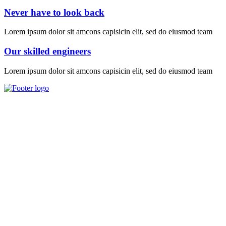
Never have to look back
Lorem ipsum dolor sit amcons capisicin elit, sed do eiusmod team
Our skilled engineers
Lorem ipsum dolor sit amcons capisicin elit, sed do eiusmod team
Av. 18 de Julio 1559. Montevideo apfu@vera.com.uy
Tel./Fax: (598) 2400 1258
Institucional
Sobre nosotros
Historia
Estatutos
Autoridades
Otros